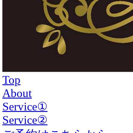
Top
About
Service①
Service②