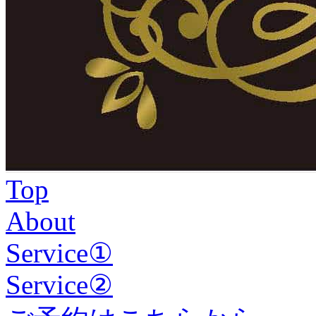
Top
About
Service①
Service②